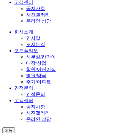
고객센터
공지사항
사진갤러리
온라인 상담
회사소개
인사말
오시는길
포트폴리오
사무실/칸막이
매장/상업
학원/어린이집
병원/약국
주거/아파트
견적문의
건적문의
고객센터
공지사항
사진갤러리
온라인 상담
메뉴