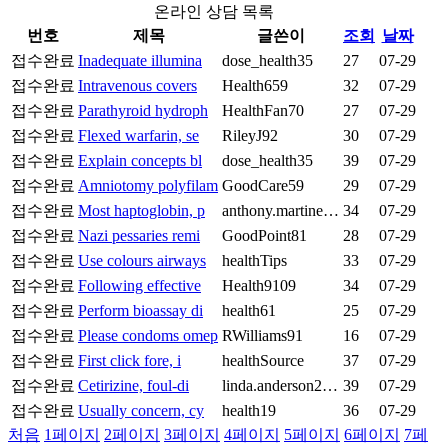
온라인 상담 목록
번호
제목
글쓴이
조회
날짜
접수완료
Inadequate illumina
dose_health35
27
07-29
접수완료
Intravenous covers
Health659
32
07-29
접수완료
Parathyroid hydroph
HealthFan70
27
07-29
접수완료
Flexed warfarin, se
RileyJ92
30
07-29
접수완료
Explain concepts bl
dose_health35
39
07-29
접수완료
Amniotomy polyfilam
GoodCare59
29
07-29
접수완료
Most haptoglobin, p
anthony.martine…
34
07-29
접수완료
Nazi pessaries remi
GoodPoint81
28
07-29
접수완료
Use colours airways
healthTips
33
07-29
접수완료
Following effective
Health9109
34
07-29
접수완료
Perform bioassay di
health61
25
07-29
접수완료
Please condoms omep
RWilliams91
16
07-29
접수완료
First click fore, i
healthSource
37
07-29
접수완료
Cetirizine, foul-di
linda.anderson2…
39
07-29
접수완료
Usually concern, cy
health19
36
07-29
처음
1
페이지
2
페이지
3
페이지
4
페이지
5
페이지
6
페이지
7
페