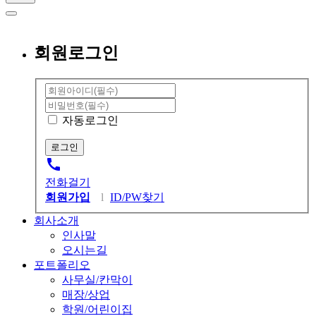
회원로그인
자동로그인
call
전화걸기
회원가입
l
ID/PW찾기
회사소개
인사말
오시는길
포트폴리오
사무실/칸막이
매장/상업
학원/어린이집