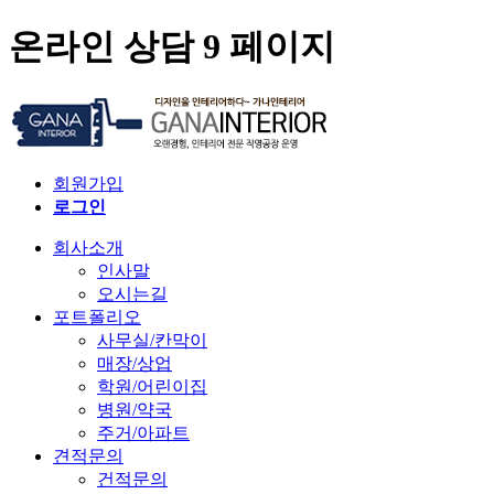
온라인 상담 9 페이지
회원가입
로그인
회사소개
인사말
오시는길
포트폴리오
사무실/칸막이
매장/상업
학원/어린이집
병원/약국
주거/아파트
견적문의
건적문의