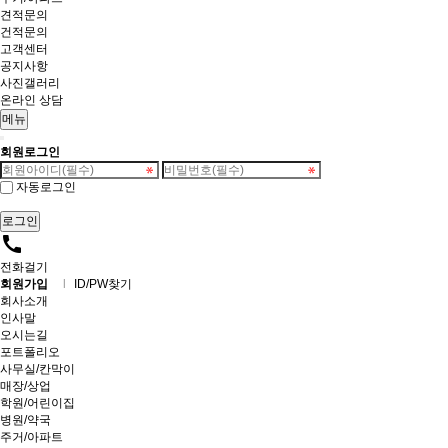
견적문의
건적문의
고객센터
공지사항
사진갤러리
온라인 상담
메뉴
회원로그인
자동로그인
call
전화걸기
회원가입
l
ID/PW찾기
회사소개
인사말
오시는길
포트폴리오
사무실/칸막이
매장/상업
학원/어린이집
병원/약국
주거/아파트