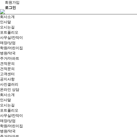
회원가입
로그인
회사소개
인사말
오시는길
포트폴리오
사무실/칸막이
매장/상업
학원/어린이집
병원/약국
주거/아파트
견적문의
건적문의
고객센터
공지사항
사진갤러리
온라인 상담
회사소개
인사말
오시는길
포트폴리오
사무실/칸막이
매장/상업
학원/어린이집
병원/약국
주거/아파트